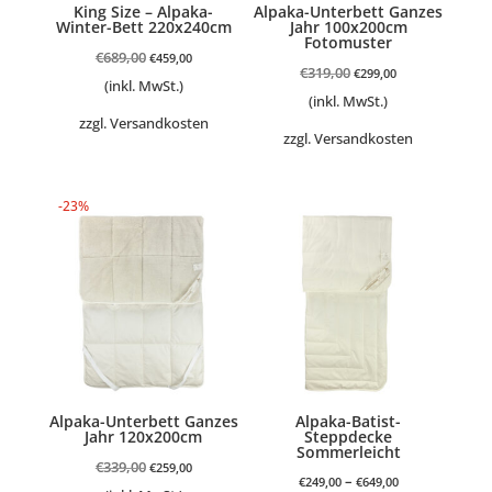
King Size – Alpaka-
Alpaka-Unterbett Ganzes
Winter-Bett 220x240cm
Jahr 100x200cm
Fotomuster
Ursprünglicher
Aktueller
€
689,00
€
459,00
Ursprünglicher
Aktueller
€
319,00
€
299,00
Preis
Preis
(inkl. MwSt.)
Preis
Preis
(inkl. MwSt.)
war:
ist:
zzgl.
Versandkosten
war:
ist:
zzgl.
Versandkosten
€689,00
€459,00.
€319,00
€299,00.
-23%
Alpaka-Unterbett Ganzes
Alpaka-Batist-
Jahr 120x200cm
Steppdecke
Sommerleicht
Ursprünglicher
Aktueller
€
339,00
€
259,00
–
€
249,00
€
649,00