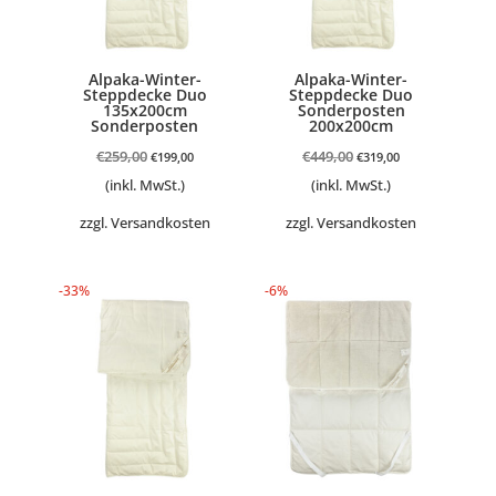
Alpaka-Winter-
Alpaka-Winter-
Steppdecke Duo
Steppdecke Duo
135x200cm
Sonderposten
Sonderposten
200x200cm
Ursprünglicher
Aktueller
Ursprünglicher
Aktueller
€
259,00
€
449,00
€
199,00
€
319,00
Preis
Preis
Preis
Preis
(inkl. MwSt.)
(inkl. MwSt.)
war:
ist:
war:
ist:
zzgl.
Versandkosten
zzgl.
Versandkosten
€259,00
€199,00.
€449,00
€319,00.
-33%
-6%