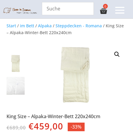
Start
/
im Bett
/
Alpaka
/
Steppdecken - Romana
/ King Size
– Alpaka-Winter-Bett 220x240cm
King Size – Alpaka-Winter-Bett 220x240cm
Ursprünglicher
Aktueller
€
459,00
-33%
€
689,00
Preis
Preis