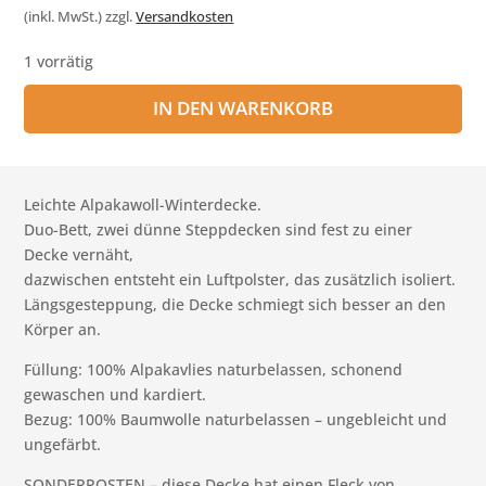
war:
ist:
(inkl. MwSt.)
zzgl.
Versandkosten
€689,00
€459,00.
1 vorrätig
IN DEN WARENKORB
Leichte Alpakawoll-Winterdecke.
Duo-Bett, zwei dünne Steppdecken sind fest zu einer
Decke vernäht,
dazwischen entsteht ein Luftpolster, das zusätzlich isoliert.
Längsgesteppung, die Decke schmiegt sich besser an den
Körper an.
Füllung: 100% Alpakavlies naturbelassen, schonend
gewaschen und kardiert.
Bezug: 100% Baumwolle naturbelassen – ungebleicht und
ungefärbt.
SONDERPOSTEN – diese Decke hat einen Fleck von