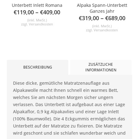
Unterbett Inlett Romana
Alpaka Spann-Unterbett
–
Ganzes Jahr
€
119,00
€
409,00
–
€
319,00
€
689,00
(inkl. MwSt.)
zzgl.
Versandkosten
(inkl. MwSt.)
zzgl.
Versandkosten
ZUSÄTZLICHE
BESCHREIBUNG
INFORMATIONEN
Diese dicke, gemütliche Matratzenauflage aus
Alpakawolle macht Ihnen schnell ein warmes Bett,
welches Sie am nächsten Morgen sicher ungern
verlassen. Das Unterbett ist aufgebaut aus einer Lage
Alpakaflor, 0,9 kg Alpakavlies und einer Lage Inlett
(100% Baumwolle). Die 4 Eckgummis ermöglichen das
Unterbett auf der Matratze zu fixieren. Die Matratze
wird geschont und sie schlafen wunderbar weich und