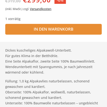
-6%
€
319,00
Preis
Preis
war:
ist:
(inkl. MwSt.)
zzgl.
Versandkosten
€319,00
€299,00.
1 vorrätig
IN DEN WARENKORB
Dickes kuscheliges Alpakawoll-Unterbett.
Für gutes Klima in der Betthöhle.
Eine Seite Alpakaflor, zweite Seite 100% Baumwollinlett.
Wendeunterbett mit Spanngummis, je nach Jahreszeit
wärmend oder kühlend.
Füllung: 1,0 kg Alpakavlies naturbelassen, schonend
gewaschen und kardiert.
Oberseite: 100% Alpakaflor, wollweiß, naturbelassen,
schonend gewaschen und kardiert.
Unterseite: 100% Baumwolle naturbelassen – ungebleicht