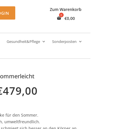
Zum Warenkorb
OGIN
€
0,00
Gesundheit&Pflege
Sonderposten
Sommerleicht
€
479,00
cke für den Sommer.
h, umweltfreundlich.
schmiegt sich besser an den Körper an.