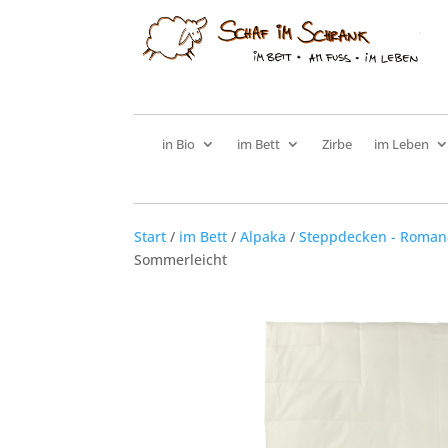
in Bio
im Bett
Zirbe
im Leben
Start
/
im Bett
/
Alpaka
/
Steppdecken - Roman
Sommerleicht