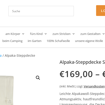
L
am Körper
fürs Kind
zum Stricken
zum Gestalten
beim Camping
im Garten
100% Schafwolle
unsere eigene Wolle
a
/ Alpaka-Steppdecke
Alpaka-Steppdecke 
€
169,00
–
(inkl. MwSt.)
zzgl.
Versandkosten
Leichte Alpakawoll-Steppde
Atmungsaktiv, hautfreundlic
Längsgesteppung, die Decke 