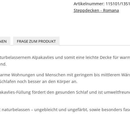
Artikelnummer:
115101/1351
Steppdecken - Romana
NEN
FRAGE ZUM PRODUKT
aturbelassernem Alpakavlies und somit eine leichte Decke für wa
end.
r warme Wohnungen und Menschen mit geringem bis mittlerem Wär
Schlafen noch besser an den Körper an.
vlies-Füllung fördert den gesunden Schlaf und ist umweltfreund
t naturbelassen – ungebleicht und ungefärbt, sowie besonders fas