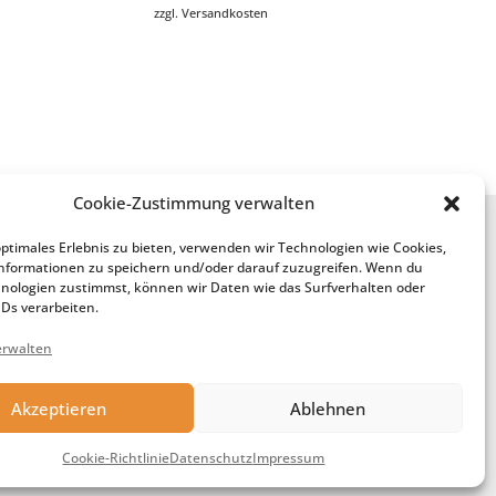
zzgl.
Versandkosten
Cookie-Zustimmung verwalten
Service
optimales Erlebnis zu bieten, verwenden wir Technologien wie Cookies,
nformationen zu speichern und/oder darauf zuzugreifen. Wenn du
Anfertigung aus meiner Wolle
nologien zustimmst, können wir Daten wie das Surfverhalten oder
Geschenk-Gutschein
IDs verarbeiten.
erwalten
Akzeptieren
Ablehnen
Cookie-Richtlinie
Datenschutz
Impressum