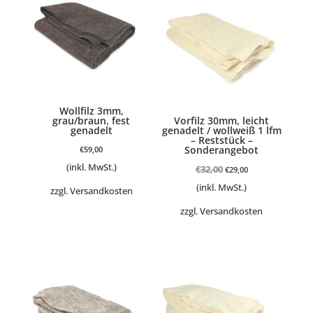
Wollfilz 3mm,
grau/braun, fest
Vorfilz 30mm, leicht
genadelt
genadelt / wollweiß 1 lfm
– Reststück –
Sonderangebot
€
59,00
(inkl. MwSt.)
Ursprünglicher
Aktueller
€
32,00
€
29,00
Preis
Preis
(inkl. MwSt.)
zzgl.
Versandkosten
war:
ist:
zzgl.
Versandkosten
€32,00
€29,00.