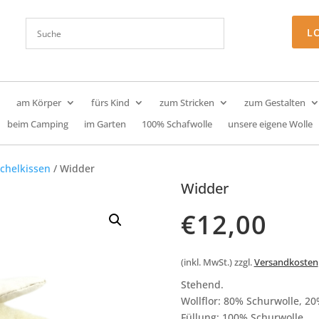
L
am Körper
fürs Kind
zum Stricken
zum Gestalten
beim Camping
im Garten
100% Schafwolle
unsere eigene Wolle
chelkissen
/ Widder
Widder
€
12,00
(inkl. MwSt.)
zzgl.
Versandkosten
Stehend.
Wollflor: 80% Schurwolle, 2
Füllung: 100% Schurwolle