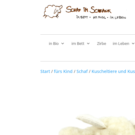
in Bio
im Bett
Zirbe
im Leben
Start
/
fürs Kind
/
Schaf
/
Kuscheltiere und Kus