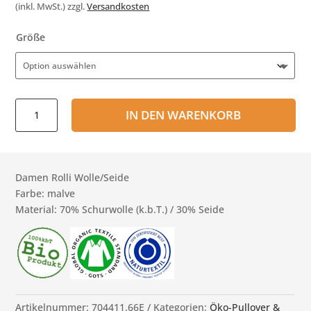
(inkl. MwSt.)
zzgl.
Versandkosten
Größe
Damen
IN DEN WARENKORB
Rolli
-
Wolle/Seide
malve
Damen Rolli Wolle/Seide
Menge
Farbe: malve
Material: 70% Schurwolle (k.b.T.) / 30% Seide
Artikelnummer:
704411.66E
Kategorien:
Öko-Pullover &