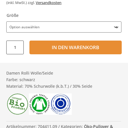
(inkl. MwSt.)
zzgl.
Versandkosten
Größe
Damen
IN DEN WARENKORB
Rolli
-
Wolle/Seide
schwarz
Damen Rolli Wolle/Seide
Menge
Farbe: schwarz
Material: 70% Schurwolle (k.b.T.) / 30% Seide
Artikelnummer:
704411.09
Kategorien:
Öko-Pullover &