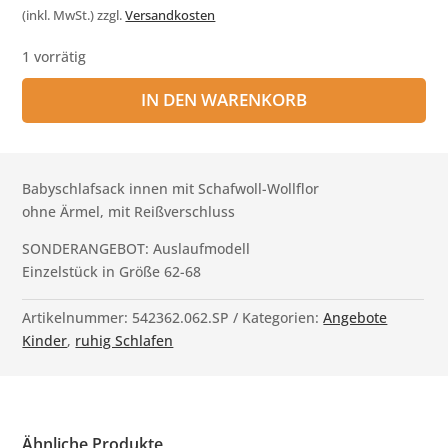
war:
ist:
(inkl. MwSt.)
zzgl.
Versandkosten
€89,00
€64,00.
1 vorrätig
IN DEN WARENKORB
Babyschlafsack innen mit Schafwoll-Wollflor
ohne Ärmel, mit Reißverschluss
SONDERANGEBOT: Auslaufmodell
Einzelstück in Größe 62-68
Artikelnummer:
542362.062.SP
Kategorien:
Angebote
Kinder
,
ruhig Schlafen
Ähnliche Produkte