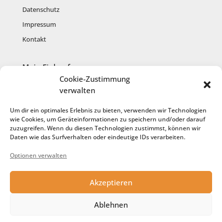
Datenschutz
Impressum
Kontakt
Mein Einkauf
Cookie-Zustimmung
Mein Konto
verwalten
Warenkorb
Um dir ein optimales Erlebnis zu bieten, verwenden wir Technologien
Kasse
wie Cookies, um Geräteinformationen zu speichern und/oder darauf
zuzugreifen. Wenn du diesen Technologien zustimmst, können wir
Anmelden
Daten wie das Surfverhalten oder eindeutige IDs verarbeiten.
Registrieren
Optionen verwalten
Cookie-Richtlinie
Akzeptieren
Service
Ablehnen
Anfertigung aus meiner Wolle