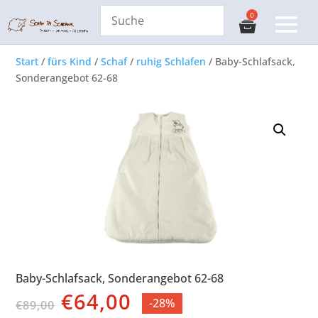
Start
/
fürs Kind
/
Schaf
/
ruhig Schlafen
/ Baby-Schlafsack,
Sonderangebot 62-68
Baby-Schlafsack, Sonderangebot 62-68
Ursprünglicher
Aktueller
€
64,00
-28%
€
89,00
Preis
Preis