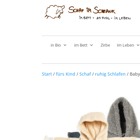
in Bio
im Bett
Zirbe
im Leben
Start
/
fürs Kind
/
Schaf
/
ruhig Schlafen
/ Baby