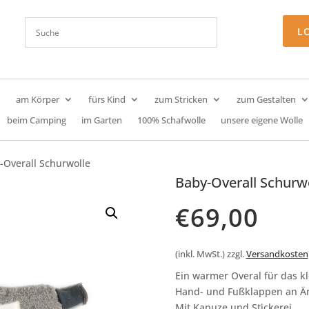
L
am Körper
fürs Kind
zum Stricken
zum Gestalten
beim Camping
im Garten
100% Schafwolle
unsere eigene Wolle
-Overall Schurwolle
Baby-Overall Schurw
€
69,00
(inkl. MwSt.)
zzgl.
Versandkosten
Ein warmer Overal für das kl
Hand- und Fußklappen an Ä
Mit Kapuze und Stickerei.