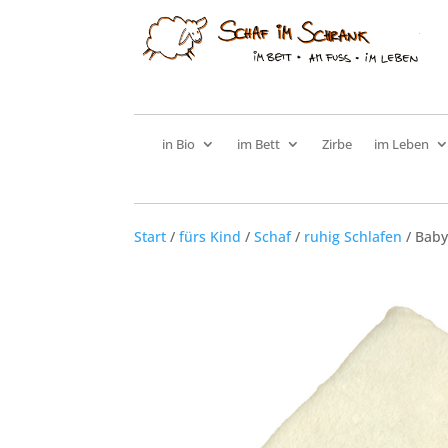
in Bio
im Bett
Zirbe
im Leben
Start
/
fürs Kind
/
Schaf
/
ruhig Schlafen
/ Baby