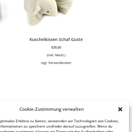
Kuschelkissen Schaf Guste
€
39,00
(inkl. MwSt.)
zzgl.
Versandkosten
Cookie-Zustimmung verwalten
Service
optimales Erlebnis zu bieten, verwenden wir Technologien wie Cookies,
nformationen zu speichern und/oder darauf zuzugreifen. Wenn du
Anfertigung aus meiner Wolle
nologien zustimmst, können wir Daten wie das Surfverhalten oder