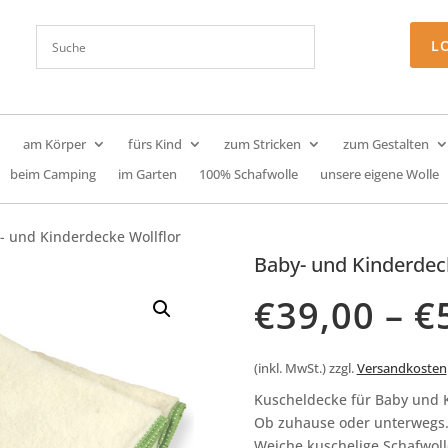
L
am Körper
fürs Kind
zum Stricken
zum Gestalten
beim Camping
im Garten
100% Schafwolle
unsere eigene Wolle
- und Kinderdecke Wollflor
Baby- und Kinderdec
€
39,00
–
€
(inkl. MwSt.)
zzgl.
Versandkosten
Kuscheldecke für Baby und 
Ob zuhause oder unterwegs
Weiche kuschelige Schafwol