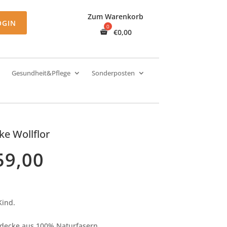
Zum Warenkorb
OGIN
€
0,00
Gesundheit&Pflege
Sonderposten
ke Wollflor
59,00
Kind.
.
ldecke aus 100% Naturfasern.