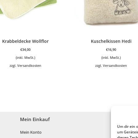
Krabbeldecke Wollflor
Kuschelkissen Hedi
€
34,00
€
16,90
(inkl. MwSt.)
(inkl. MwSt.)
zzgl.
Versandkosten
zzgl.
Versandkosten
Mein Einkauf
Um dir ein 
um Gerätei
Mein Konto
diesen Tech