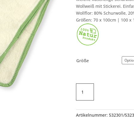
Wollweiß mit Stickerei. Ein
Wollflor: 80% Schurwolle, 2
Größen: 70 x 100cm | 100 x
Größe
Baby-
und
Kinderdecke
Wollflor
Menge
Artikelnummer:
532301/532