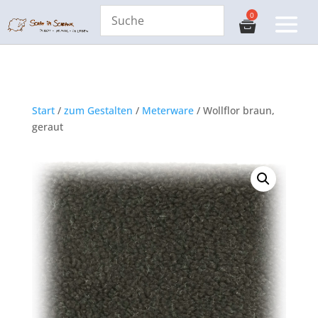
Start
/
zum Gestalten
/
Meterware
/ Wollflor braun,
geraut