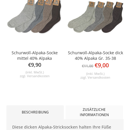
Schurwoll-Alpaka-Socke
Schurwoll-Alpaka-Socke dick
mittel 40% Alpaka
40% Alpaka Gr. 35-38
Ursprünglic
Aktuell
€
9,90
€
9,00
€
11,00
Preis
Preis
(inkl. MwSt.)
(inkl. MwSt.)
zzgl.
Versandkosten
zzgl.
Versandkosten
war:
ist:
€11,00
€9,00.
ZUSÄTZLICHE
BESCHREIBUNG
INFORMATIONEN
Diese dicken Alpaka-Stricksocken halten Ihre Füße