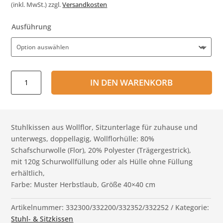
(inkl. MwSt.)
zzgl.
Versandkosten
Ausführung
Sitzkissen
IN DEN WARENKORB
Wollflor
Muster
Herbstlaub
Menge
Stuhlkissen aus Wollflor, Sitzunterlage für zuhause und
unterwegs, doppellagig, Wollflorhülle: 80%
Schafschurwolle (Flor), 20% Polyester (Trägergestrick),
mit 120g Schurwollfüllung oder als Hülle ohne Füllung
erhältlich,
Farbe: Muster Herbstlaub, Größe 40×40 cm
Artikelnummer:
332300/332200/332352/332252
Kategorie:
Stuhl- & Sitzkissen