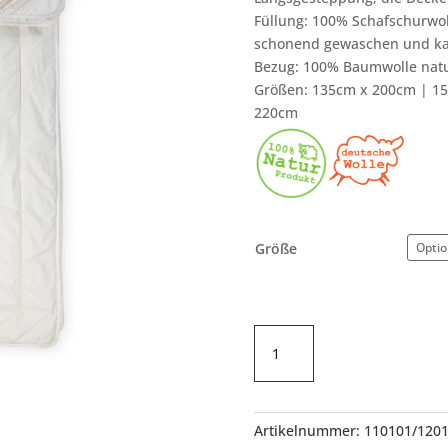
Füllung: 100% Schafschurwol
schonend gewaschen und kar
Bezug: 100% Baumwolle natu
Größen: 135cm x 200cm | 1
220cm
Größe
Schurwoll-
Steppdecke
Sommerleicht
Menge
Artikelnummer:
110101/1201