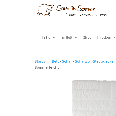
in Bio
im Bett
Zirbe
im Leben
Start
/
im Bett
/
Schaf
/
Schafwoll-Steppdecken
Sommerleicht