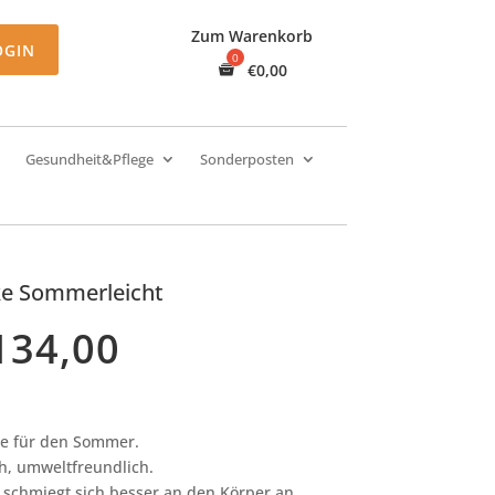
Zum Warenkorb
OGIN
€
0,00
Gesundheit&Pflege
Sonderposten
ke Sommerleicht
134,00
ke für den Sommer.
h, umweltfreundlich.
schmiegt sich besser an den Körper an.