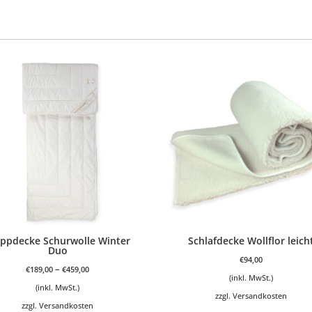
eppdecke Schurwolle Winter
Schlafdecke Wollflor leich
Duo
€
94,00
–
€
189,00
€
459,00
(inkl. MwSt.)
(inkl. MwSt.)
zzgl.
Versandkosten
zzgl.
Versandkosten