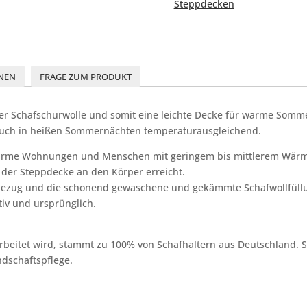
Steppdecken
NEN
FRAGE ZUM PRODUKT
ner Schafschurwolle und somit eine leichte Decke für warme Somm
t auch in heißen Sommernächten temperaturausgleichend.
 warme Wohnungen und Menschen mit geringem bis mittlerem Wärm
der Steppdecke an den Körper erreicht.
ezug und die schonend gewaschene und gekämmte Schafwollfüllu
iv und ursprünglich.
rbeitet wird, stammt zu 100% von Schafhaltern aus Deutschland. S
ndschaftspflege.