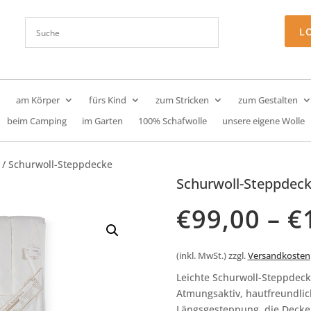
L
am Körper
fürs Kind
zum Stricken
zum Gestalten
beim Camping
im Garten
100% Schafwolle
unsere eigene Wolle
/ Schurwoll-Steppdecke
Schurwoll-Steppdec
€
99,00
–
€
(inkl. MwSt.)
zzgl.
Versandkosten
Leichte Schurwoll-Steppdec
Atmungsaktiv, hautfreundlic
Längsgesteppung, die Decke 