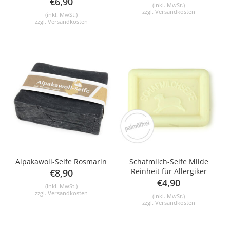
€
6,90
(inkl. MwSt.)
zzgl.
Versandkosten
(inkl. MwSt.)
zzgl.
Versandkosten
Alpakawoll-Seife Rosmarin
Schafmilch-Seife Milde
Reinheit für Allergiker
€
8,90
€
4,90
(inkl. MwSt.)
zzgl.
Versandkosten
(inkl. MwSt.)
zzgl.
Versandkosten