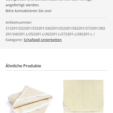
angefertigt werden.
Bitte kontaktieren Sie uns!
Artikelnummer:
212201/222201/232201/242201/252201/262201/272201/282
201/242201.L/252201.L/262201.L/272201.L/282201.L
Kategorie:
Schafwoll-Unterbetten
Ähnliche Produkte