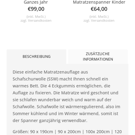
Ganzes Jahr
Matratzenspanner Kinder
€
99,00
€
64,00
(inkl. MwSt.)
(inkl. MwSt.)
zzgl.
Versandkosten
zzgl.
Versandkosten
ZUSÄTZLICHE
BESCHREIBUNG
INFORMATIONEN
Diese einfache Matratzenauflage aus
Schafschurwolle (SSW) macht Ihnen schnell ein
warmes Bett. Die 4 Eckgummis ermöglichen, die
Auflage zu fixieren. Die Matratze wird geschont und
sie schlafen wunderbar weich und warm auf der
Schafwolle. Schafwolle ist wärmeregulierend, also im
Sommer kühlend und im Winter wärmend, somit ist
der Spanner ganzjährig verwendbar.
Größen: 90 x 190cm | 90 x 200cm | 100x 200cm | 120