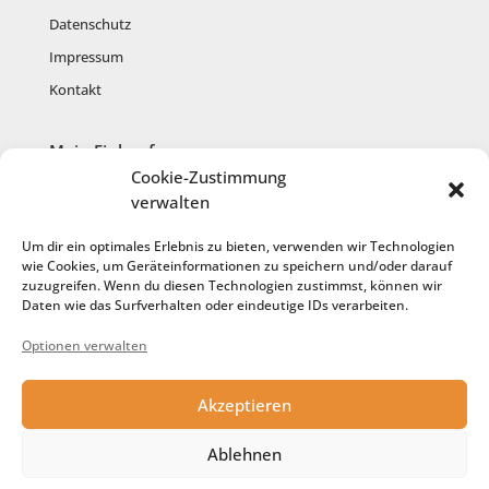
Datenschutz
Impressum
Kontakt
Mein Einkauf
Cookie-Zustimmung
Mein Konto
verwalten
Warenkorb
Um dir ein optimales Erlebnis zu bieten, verwenden wir Technologien
Kasse
wie Cookies, um Geräteinformationen zu speichern und/oder darauf
zuzugreifen. Wenn du diesen Technologien zustimmst, können wir
Anmelden
Daten wie das Surfverhalten oder eindeutige IDs verarbeiten.
Registrieren
Optionen verwalten
Cookie-Richtlinie
Akzeptieren
Service
Ablehnen
Anfertigung aus meiner Wolle