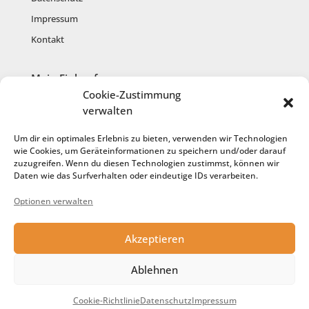
Impressum
Kontakt
Mein Einkauf
Cookie-Zustimmung
Mein Konto
verwalten
Warenkorb
Um dir ein optimales Erlebnis zu bieten, verwenden wir Technologien
Kasse
wie Cookies, um Geräteinformationen zu speichern und/oder darauf
zuzugreifen. Wenn du diesen Technologien zustimmst, können wir
Anmelden
Daten wie das Surfverhalten oder eindeutige IDs verarbeiten.
Registrieren
Optionen verwalten
Cookie-Richtlinie
Akzeptieren
Service
Ablehnen
Anfertigung aus meiner Wolle
Geschenk-Gutschein
Cookie-Richtlinie
Datenschutz
Impressum