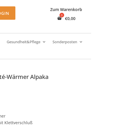
Zum Warenkorb
OGIN
€
0,00
Gesundheit&Pflege
Sonderposten
eté-Wärmer Alpaka
mer
it Klettverschluß