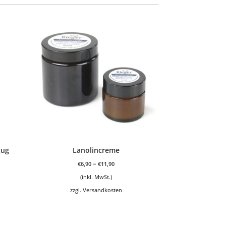
zug
Lanolincreme
–
€
6,90
€
11,90
(inkl. MwSt.)
zzgl.
Versandkosten