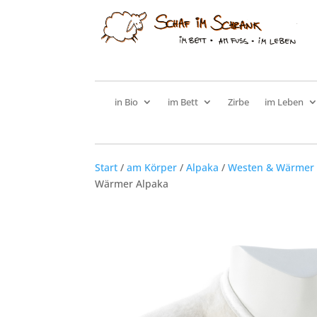
in Bio
im Bett
Zirbe
im Leben
Start
/
am Körper
/
Alpaka
/
Westen & Wärmer
Wärmer Alpaka