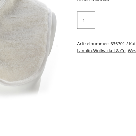
Nacken-
und
Dekolleté-
Wärmer
Alpaka
Artikelnummer:
636701
Kat
Menge
Lanolin,Wollwickel & Co
,
Wes