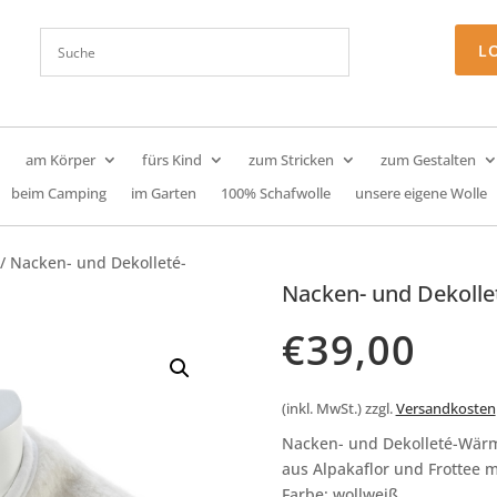
L
am Körper
fürs Kind
zum Stricken
zum Gestalten
beim Camping
im Garten
100% Schafwolle
unsere eigene Wolle
/ Nacken- und Dekolleté-
Nacken- und Dekoll
€
39,00
(inkl. MwSt.)
zzgl.
Versandkosten
Nacken- und Dekolleté-Wär
aus Alpakaflor und Frottee m
Farbe: wollweiß