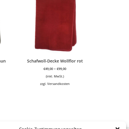
aun
Schafwoll-Decke Wollflor rot
–
€
49,00
€
99,00
(inkl. MwSt.)
zzgl.
Versandkosten