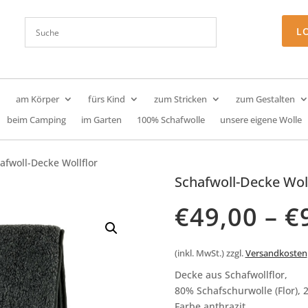
L
am Körper
fürs Kind
zum Stricken
zum Gestalten
beim Camping
im Garten
100% Schafwolle
unsere eigene Wolle
afwoll-Decke Wollflor
Schafwoll-Decke Woll
€
49,00
–
€
(inkl. MwSt.)
zzgl.
Versandkosten
Decke aus Schafwollflor,
80% Schafschurwolle (Flor), 2
Farbe anthrazit.