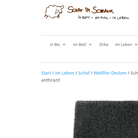
in Bio
im Bett
Zirbe
im Leben
Start
/
im Leben
/
Schaf
/
Wollflor-Decken
/ Sch
anthrazit