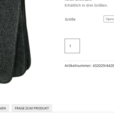
Erhältlich in drei Größen.
Größe
Schafwoll-
Decke
Wollflor
anthrazit
Menge
Artikelnummer:
432029/442
NEN
FRAGE ZUM PRODUKT