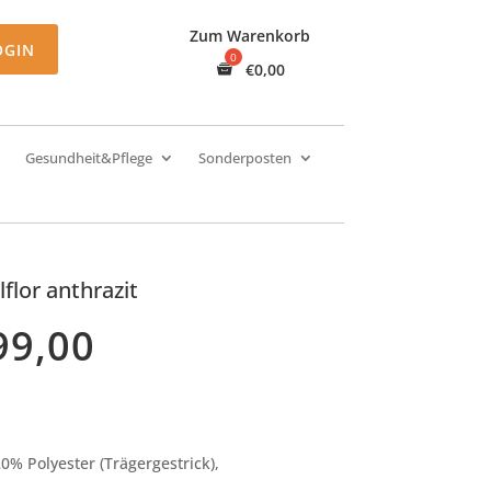
Zum Warenkorb
OGIN
€
0,00
Gesundheit&Pflege
Sonderposten
flor anthrazit
99,00
0% Polyester (Trägergestrick),