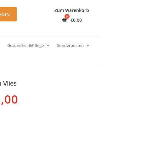
Zum Warenkorb
OGIN
€
0,00
Gesundheit&Pflege
Sonderposten
 Vlies
prünglicher
Aktueller
,00
is
Preis
:
ist:
,00
€19,00.