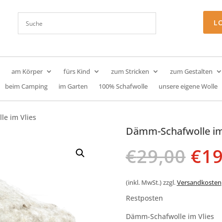
L
am Körper
fürs Kind
zum Stricken
zum Gestalten
beim Camping
im Garten
100% Schafwolle
unsere eigene Wolle
e im Vlies
Dämm-Schafwolle im
Urs
€
29,00
€
19
Pre
war
€29
(inkl. MwSt.)
zzgl.
Versandkosten
Restposten
Dämm-Schafwolle im Vlies