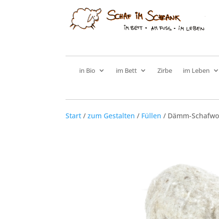
in Bio
im Bett
Zirbe
im Leben
Start
/
zum Gestalten
/
Füllen
/ Dämm-Schafwoll