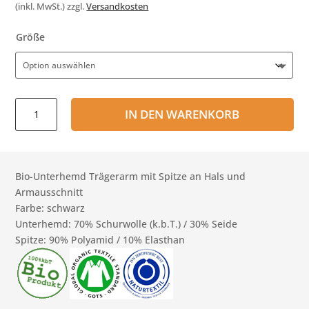
(inkl. MwSt.)
zzgl.
Versandkosten
Größe
Bio-
IN DEN WARENKORB
Damen-
Achselshirt
mit
Spitze
Bio-Unterhemd Trägerarm mit Spitze an Hals und
Wolle/Seide
Armausschnitt
Menge
Farbe: schwarz
Unterhemd: 70% Schurwolle (k.b.T.) / 30% Seide
Spitze: 90% Polyamid / 10% Elasthan