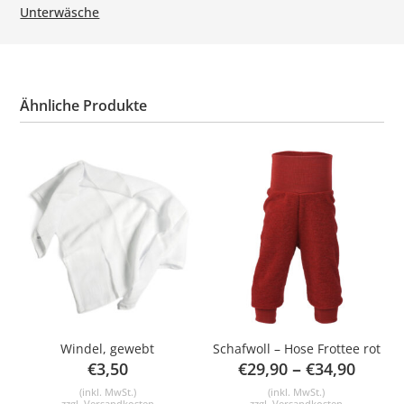
Unterwäsche
Ähnliche Produkte
Windel, gewebt
Schafwoll – Hose Frottee rot
–
€
3,50
€
29,90
€
34,90
(inkl. MwSt.)
(inkl. MwSt.)
zzgl.
Versandkosten
zzgl.
Versandkosten