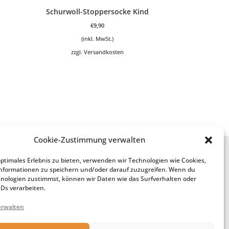
Schurwoll-Stoppersocke Kind
€
9,90
(inkl. MwSt.)
zzgl.
Versandkosten
Cookie-Zustimmung verwalten
Service
optimales Erlebnis zu bieten, verwenden wir Technologien wie Cookies,
Anfertigung aus meiner Wolle
nformationen zu speichern und/oder darauf zuzugreifen. Wenn du
nologien zustimmst, können wir Daten wie das Surfverhalten oder
Geschenk-Gutschein
IDs verarbeiten.
erwalten