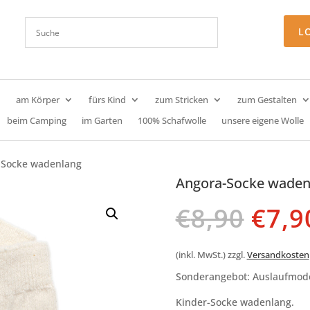
L
am Körper
fürs Kind
zum Stricken
zum Gestalten
beim Camping
im Garten
100% Schafwolle
unsere eigene Wolle
-Socke wadenlang
Angora-Socke waden
Ursp
€
8,90
€
7,9
Prei
war:
€8,9
(inkl. MwSt.)
zzgl.
Versandkosten
Sonderangebot: Auslaufmode
Kinder-Socke wadenlang.