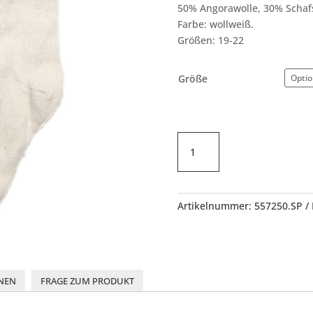
50% Angorawolle, 30% Schafsc
Farbe: wollweiß.
Größen: 19-22
Größe
Angora-
Socke
wadenlang
Menge
Artikelnummer:
557250.SP
NEN
FRAGE ZUM PRODUKT