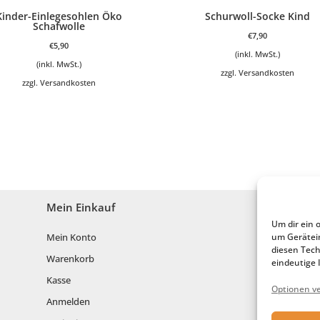
Kinder-Einlegesohlen Öko
Schurwoll-Socke Kind
Schafwolle
€
7,90
€
5,90
(inkl. MwSt.)
(inkl. MwSt.)
zzgl.
Versandkosten
zzgl.
Versandkosten
Mein Einkauf
Um dir ein 
Mein Konto
um Gerätei
diesen Tech
Warenkorb
eindeutige 
Kasse
Optionen v
Anmelden