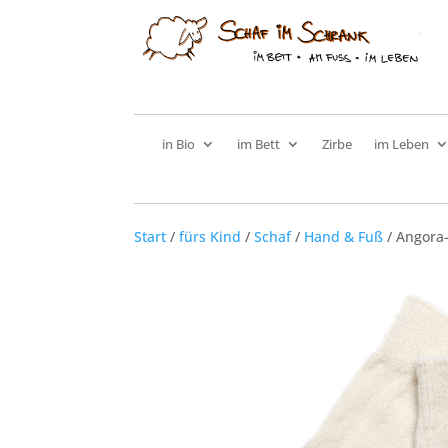
in Bio
im Bett
Zirbe
im Leben
Start
/
fürs Kind
/
Schaf
/
Hand & Fuß
/ Angora