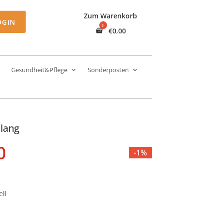
Zum Warenkorb
OGIN
€
0,00
Gesundheit&Pflege
Sonderposten
lang
rünglicher
Aktueller
0
-1%
s
Preis
ist:
0
€7,90.
ll