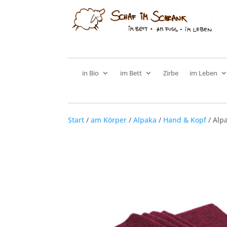
in Bio
im Bett
Zirbe
im Leben
Start
/
am Körper
/
Alpaka
/
Hand & Kopf
/ Alpa