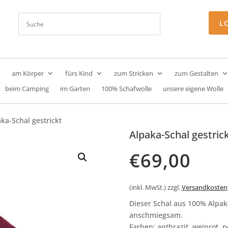
L
am Körper
fürs Kind
zum Stricken
zum Gestalten
beim Camping
im Garten
100% Schafwolle
unsere eigene Wolle
ka-Schal gestrickt
Alpaka-Schal gestric
€
69,00
(inkl. MwSt.)
zzgl.
Versandkosten
Dieser Schal aus 100% Alpa
anschmiegsam.
Farben: anthrazit, weinrot, p