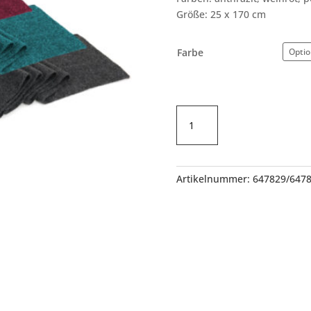
Größe: 25 x 170 cm
Farbe
Alpaka-
Schal
gestrickt
Menge
Artikelnummer:
647829/647