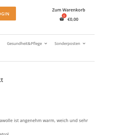
Zum Warenkorb
OGIN
€
0,00
Gesundheit&Pflege
Sonderposten
kt
kawolle ist angenehm warm, weich und sehr
etrol